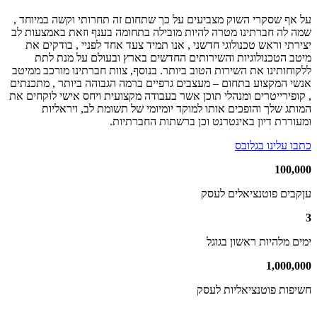
על אף שסקרי השוק מצביעים על כך שתחום זה תחרותי וקשה במיוחד ,
שמה לה חברתינו מטרה להיות מובילה בתחומה בענף וזאת באמצעות לב
יצירתי וראש טכנולוגי חדשני , אנו תמיד צעד אחד לפניי , בודקים את
מיטב הטכנולוגיות והשירותים החדשים בארץ ובעולם על מנת לתת
ללקוחותינו את השירות הטוב ביותר. בנוסף, צוות חברתינו מורכב ממיטב
אנשי המקצוע בתחום – מעצבים גרפיים ברמה הגבוהה ביותר , מתכנתים
, קופירייטרים ומנהלי תוכן אשר בעבודה מקצועית ויחס אישי לוקחים את
המותג שלך והופכים אותו למוקד יומיומי של תשומת לב, ויראליות
ומעוררת דיון באינטרנט וכן ברשתות החברתיות.
כתבו עלינו בגלובס
100
,
000
עןקבים פוטנציאלים לעסק
3
ימים מלהיות ראשון בגוגל
1
,
000
,
000
חשיפות פוטנציאליות לעסק