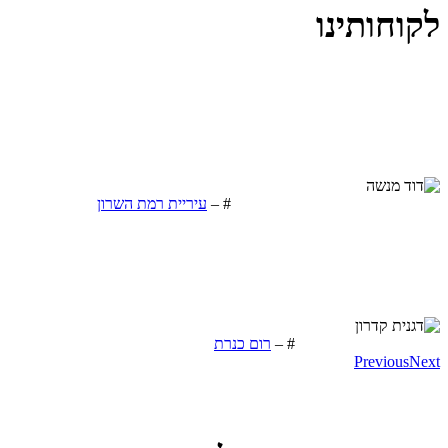
לקוחותינו
הידע והשירות אשר קיבלנו מהחברה אפשר לנו להתקדם צעד ענק לעבר
העולם הטכנולוגי המשתנה במהירות גם מבחינת מיתוג העיר באינטרנט
וגם מבחינת השירות לתושב.
דוד מנשה
סמנכ"ל תקשוב ותקשורת
#
–
עיריית רמת השרון
הרן הוא איש האינטרנט הבלעדי שלנו ומלווה אותנו בכל פרויקט חדש
אותו אנו יוזמים, הוא בעל ידע טכנולוגי רב וידע מגוון בתחום האינטרנט
ויודע למצוא עבורנו את הפתרונות הטכנולוגיים והשיווקיים בהתאם
לצרכים היום יומיים והמיוחדים שלנו.
דגנית קדרון
מנהלת שיווק
#
–
רום כנרת
Previous
Next