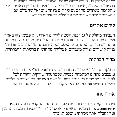
יצירת קמפיין בגוגל ע”פ מילות מפתח ותשלום עבור קליק במודעות
הממומנות של גוגל, יצירת קמפיין רימרקטינג ויצרית קמפיין בנארים ומדיה
מתקדמת באתרים מהקטנים לגדולים ביותר מישראל ומהעולם אם
אפשרות לטווח חשיפות של עד מיליארד עיניים בחודש.
קידום אתרים
העבודה מחולקת ל-3: הכנת השטח לקידום האורגני, אופטימיזציה באתר
ויצירת מפת אתר ורישום האתר במערכות הרלוונטי, מחקר מילות מפתח
ומתחרים וקידום האתר ע”פ האסטרטגיה שנבנתה ע”י שילוב כוחות של
בניית קישורים יצירת מאמרים ופעילויות מתקדמות ברשתות החברתיות.
מדיה חברתית
מחלקת תפעול דפי המדיה החברתית שלנו מנוהלת ע”י צוות מנהלי תוכן
ומעצבים גרפיים המתמחה בבניית אסטרטגיה שיווקית ייחודית לכל
לקוח. אנו מתמחים בין היתר בתפעול רשת האינטסגרם ויצירת פעילויות
בשילוב האשטאגים ויכולות אפליקטיביות לחיבור האינטסגרם באתר.
אתרי סחר
פיתוח והקמת אתרי סחר בטכנולוגיית מגנ’טו המתקדמת בעולם ה-e-
commerce. צוות המומחים שלנו ידאג לניהול תהליך הפיתוח משלב התכנון
ועד לקבלת אתר מכירתי מושלם ואיכותי.